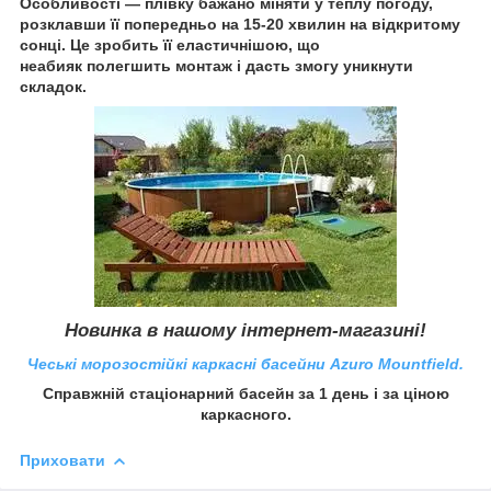
Особливості — плівку бажано міняти у теплу погоду,
розклавши її попередньо на 15-20 хвилин на відкритому
сонці. Це зробить її еластичнішою, що
неабияк полегшить монтаж і дасть змогу уникнути
складок.
Новинка в нашому інтернет-магазині!
Чеські морозостійкі каркасні басейни Azuro Mountfield.
Справжній стаціонарний басейн за 1 день і за ціною
каркасного.
Приховати