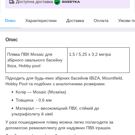
Доступна доставка
Опис
Характеристики
Доставка
Оплата
Умови п
Опис
Плівка ПВХ Mosaic для
1,5 / 5,25 х 3,2 метра
збірного овального басейну
Ibiza, Hobby pool
Підходить для будь-яких збірних басейнів IBIZA, Mountfield,
Hobby Pool та подібних з аналогічними розмірами.
Колір — Mosaic (Мозаїка) .
Товщина - 0,6 мм
Матеріал — високоміцний ПВХ, стійкий до
ультрафіолету й хімії
У разі пошкодження плівку можна легко полагодити за
допомогою ремкомплекту для надувних ПВХ іграшок.