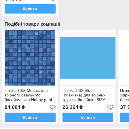
Купити
Подібні товари компанії
Плівка ПВХ Mosaic для
Плівка ПВХ Blue
Плів
збірного овального
(блакитна) для збірних
збір
басейну Ibiza Hobby pool
круглих басейнів IBIZA.
басе
12 х 6 х 1.5 м
Hobby pool 4 х 1.5 м
х 3.
84 084
26 364
37 
₴
₴
Купити
Купити