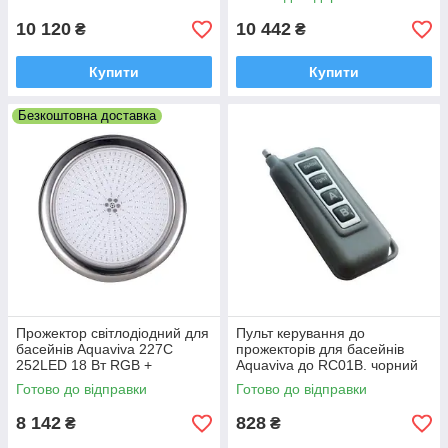
10 120
10 442
₴
₴
Купити
Купити
Безкоштовна доставка
Прожектор світлодіодний для
Пульт керування до
басейнів Aquaviva 227C
прожекторів для басейнів
252LED 18 Вт RGB +
Aquaviva до RC01B. чорний
закладна
Готово до відправки
Готово до відправки
8 142
828
₴
₴