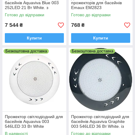
басейнів Aquaviva Blue 003
прожекторів для басейнів
252LED 21 Вт White. з
Emaux EM2823
закладною
Готово до відправки
Готово до відправки
7 544
768
₴
₴
Купити
Купити
Безкоштовна доставка
Безкоштовна доставка
Прожектор світлодіодний для
Прожектор світлодіодний для
басейнів Aquaviva 003
басейнів Aquaviva Graphite
546LED 33 Вт White
003 546LED 36 Вт White. із
заставною
В наявності
Готово до відправки