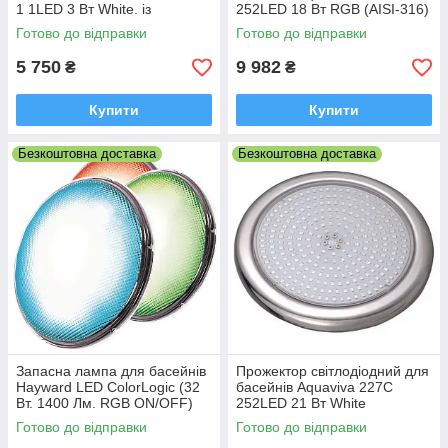
1 1LED 3 Вт White. із
252LED 18 Вт RGB (AISI-316)
заставною
+ закладна
Готово до відправки
Готово до відправки
5 750
9 982
₴
₴
Купити
Купити
Безкоштовна доставка
Безкоштовна доставка
Запасна лампа для басейнів
Прожектор світлодіодний для
Hayward LED ColorLogic (32
басейнів Aquaviva 227C
Вт. 1400 Лм. RGB ON/OFF)
252LED 21 Вт White
Готово до відправки
Готово до відправки