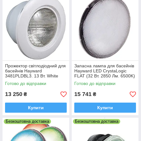
Прожектор світлодіодний для
Запасна лампа для басейнів
басейнів Hayward
Hayward LED CrystaLogic
3481PLDBL3. 13 Вт. White
FLAT (32 Вт. 2850 Лм. 6500K)
(PAR56 під лайнер White)
Готово до відправки
Готово до відправки
13 250
15 741
₴
₴
Купити
Купити
Безкоштовна доставка
Безкоштовна доставка