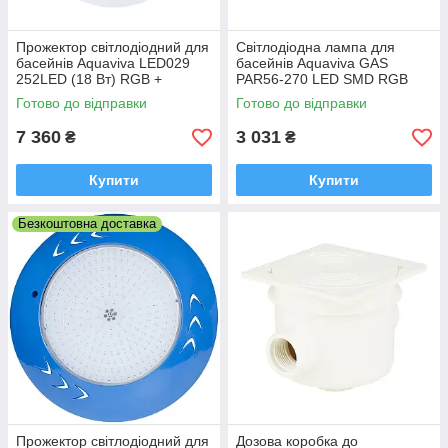
Прожектор світлодіодний для
Світлодіодна лампа для
басейнів Aquaviva LED029
басейнів Aquaviva GAS
252LED (18 Вт) RGB +
PAR56-270 LED SMD RGB
закладна під лайнер
Dimmer
Готово до відправки
Готово до відправки
7 360
3 031
₴
₴
Купити
Купити
Безкоштовна доставка
Прожектор світлодіодний для
Дозова коробка до