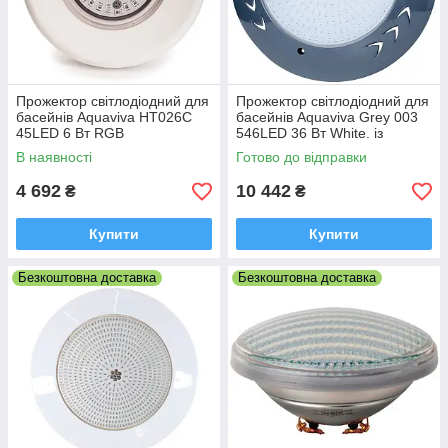
Прожектор світлодіодний для
Прожектор світлодіодний для
басейнів Aquaviva HT026C
басейнів Aquaviva Grey 003
45LED 6 Вт RGB
546LED 36 Вт White. із
заставної
В наявності
Готово до відправки
4 692
10 442
₴
₴
Купити
Купити
Безкоштовна доставка
Безкоштовна доставка