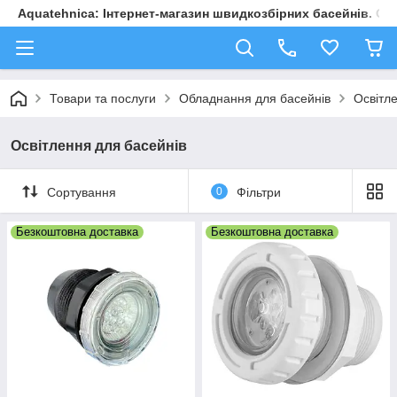
Aquatehnica: Інтернет-магазин швидкозбірних басейнів. Обл
Товари та послуги
Обладнання для басейнів
Освітл
Освітлення для басейнів
Сортування
0
Фільтри
Безкоштовна доставка
Безкоштовна доставка