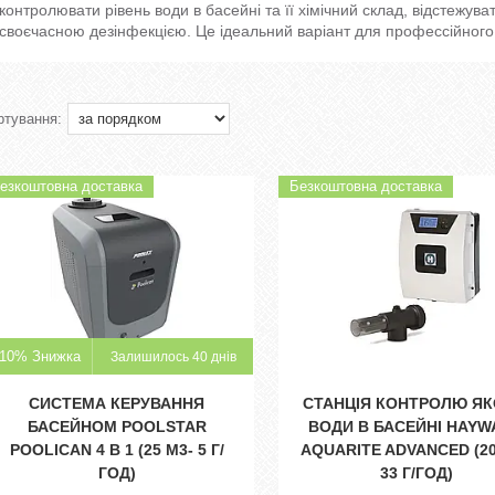
контролювати рівень води в басейні та її хімічний склад, відстежув
своєчасною дезінфекцією. Це ідеальний варіант для профессійног
езкоштовна доставка
Безкоштовна доставка
–10%
Залишилось 40 днів
СИСТЕМА КЕРУВАННЯ
СТАНЦІЯ КОНТРОЛЮ ЯК
БАСЕЙНОМ POOLSTAR
ВОДИ В БАСЕЙНІ HAYW
POOLICAN 4 В 1 (25 М3- 5 Г/
AQUARITE ADVANCED (2
ГОД)
33 Г/ГОД)