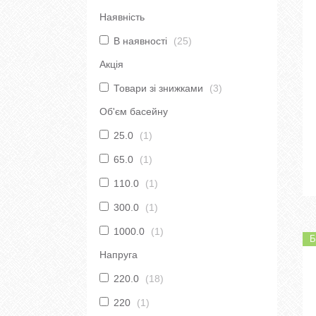
Наявність
В наявності
25
Акція
Товари зі знижками
3
Об'єм басейну
25.0
1
65.0
1
110.0
1
300.0
1
1000.0
1
Б
Напруга
220.0
18
220
1