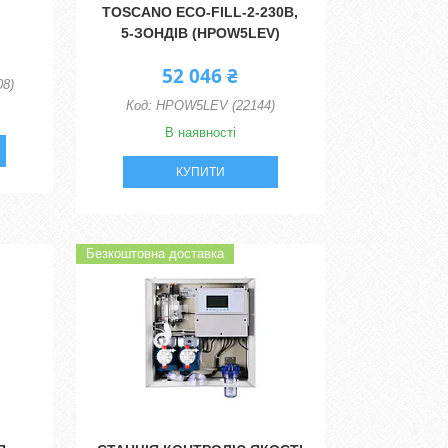
TOSCANO ECO-FILL-2-230В,
5-ЗОНДІВ (HPOW5LEV)
52 046 ₴
8)
HPOW5LEV (22144)
В наявності
КУПИТИ
Безкоштовна доставка