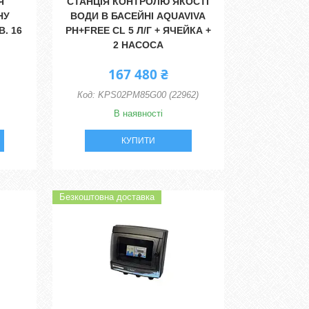
Я
СТАНЦІЯ КОНТРОЛЮ ЯКОСТІ
НУ
ВОДИ В БАСЕЙНІ AQUAVIVA
. 16
PH+FREE CL 5 Л/Г + ЯЧЕЙКА +
2 НАСОСА
167 480 ₴
KPS02PM85G00 (22962)
В наявності
КУПИТИ
Безкоштовна доставка