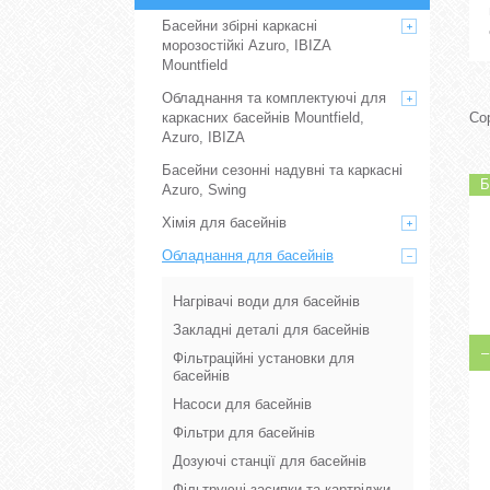
Басейни збірні каркасні
морозостійкі Azuro, IBIZA
Mountfield
Обладнання та комплектуючі для
каркасних басейнів Mountfield,
Azuro, IBIZA
Басейни сезонні надувні та каркасні
Б
Azuro, Swing
Хімія для басейнів
Обладнання для басейнів
Нагрівачі води для басейнів
Закладні деталі для басейнів
Фільтраційні установки для
басейнів
Насоси для басейнів
Фільтри для басейнів
Дозуючі станції для басейнів
Фільтруючі засипки та картріджи