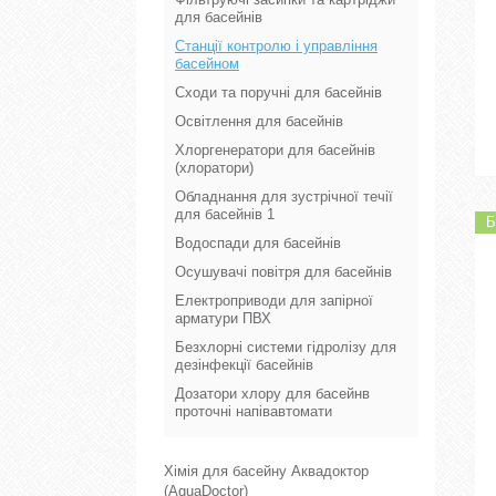
для басейнів
Станції контролю і управління
басейном
Сходи та поручні для басейнів
Освітлення для басейнів
Хлоргенератори для басейнів
(хлоратори)
Обладнання для зустрічної течії
для басейнів 1
Б
Водоспади для басейнів
Осушувачі повітря для басейнів
Електроприводи для запірної
арматури ПВХ
Безхлорні системи гідролізу для
дезінфекції басейнів
Дозатори хлору для басейнв
проточні напівавтомати
Хімія для басейну Аквадоктор
(AquaDoctor)