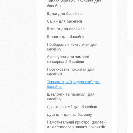
Теплосберігаючі покриття для
басейнів
Щітки для басейнів
Сачки для басейнів
Штанги для басейнів
Шланги для басейну
Прибиральні комплекти для
басейну
Аксесуари для зимової
консервації басейнів
Протиковзне покриття для
басейнів
Термометри (градусники) для
басейнів
Шезлонги та парасолі для
басейну
Дозатори хімії для басейнів
Душ для дачі та басейну
Намотувальниі пристрої (ролети)
для теплосберігаючих покриттів