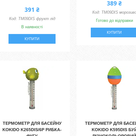
389 ₴
391 ₴
TM09DIS морозив
TM09DIS фрукт лід
Готово до відправки
В наявності
КУПИТИ
КУПИТИ
ТЕРМОМЕТР ДЛЯ БАСЕЙНУ
ТЕРМОМЕТР ДЛЯ БАСЕ
KOKIDO K265DIS/6P РИБКА-
KOKIDO K595DIS БУ