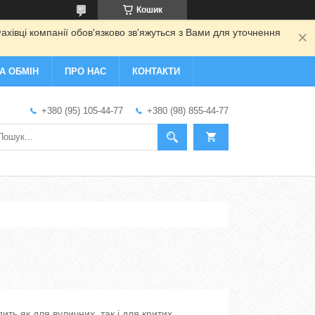
Кошик
ахівці компанії обов'язково зв'яжуться з Вами для уточнення
А ОБМІН
ПРО НАС
КОНТАКТИ
+380 (95) 105-44-77
+380 (98) 855-44-77
ь як для вуличних, так і для критих