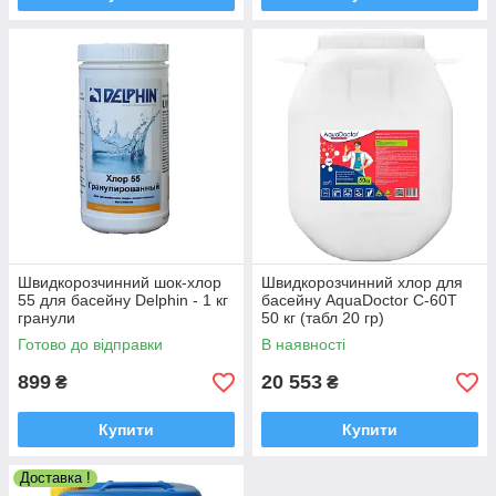
Швидкорозчинний шок-хлор
Швидкорозчинний хлор для
55 для басейну Delphin - 1 кг
басейну AquaDoctor C-60T
гранули
50 кг (табл 20 гр)
Готово до відправки
В наявності
899
20 553
₴
₴
Купити
Купити
Доставка !