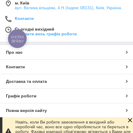
м. Київ
вул. Велика кільцева, 4 Н (Індекс 08131), Київ, Україна
Контакти
Сьогодні вихідний
Показати весь графік роботи
КНОПКА
ЗВ'ЯЗКУ
Про нас
Контакти
Доставка та оплата
Графік роботи
Повна версія сайту
Навіть, коли Ви робите замовлення в вихідний або
Сайт створено на маркетплейсі
Prom.ua
неробочій час, воно все одно обробляється та береться в
роботу. Фахівці компанії обов'язково зв'яжуться з Вами для