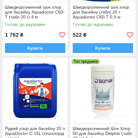
Швидкорозчинний шок хлор
Швидкорозчинний шок хлор
для басейну Aquadoctor C60-
для басейну (табл) 20 г
T (табл 20 г) 4 кг
Aquadoctor C60-Т 0.9 кг
Готово до відправки
Готово до відправки
1 762
522
₴
₴
Купити
Купити
Топ продажів
Рідкий хлор для басейну 20 л
Швидкорозчинний Шок Хлор
AquaDoctor C-15L (гіпохлорід
50 для басейну Delphin (табл