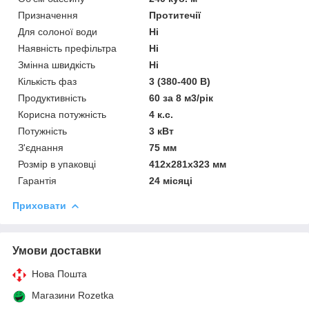
Призначення
Протитечії
Для солоної води
Ні
Наявність префільтра
Ні
Змінна швидкість
Ні
Кількість фаз
3 (380-400 В)
Продуктивність
60 за 8 м3/рік
Корисна потужність
4 к.с.
Потужність
3 кВт
З'єднання
75 мм
Розмір в упаковці
412х281х323 мм
Гарантія
24 місяці
Приховати
Умови доставки
Нова Пошта
Магазини Rozetka