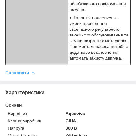
обов'язкового повідомлення
покупця.
Гарантія надається за
умови проведення
своєчасного регулярного
технічного обслуговування та
заміни витратних матеріалів.
При монтажі насоса потрібне
додаткове встановлення
автомата захисту двигуна.
Приховати
Характеристики
Основні
Виробник
Aquaviva
Країна виробник
США
Напруга
380 В
Об'єм басейну
240 куб. м