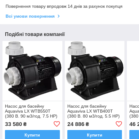
Повернення товару впродовж 14 днів за рахунок покупця
Всі умови повернення
Подібні товари компанії
Насос для басейну
Насос для басейну
Насо
Aquaviva LX WTB550Т
Aquaviva LX WTB400T
Aqua
(380 В. 90 м3/год. 7.5 HP)
(380 В. 80 м3/год. 5.5 HP)
(380
змін
33 580
24 886
46 
₴
₴
Купити
Купити