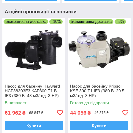
Акційні пропозиції та новинки
Безкоштовна доставка
–10%
Безкоштовна доставка
–5%
Насос для басейну Hayward
Насос для басейну Kripsol
HCP38303E3 KAP300 T1.B
KSE 300 Т1 IE3 (380 В. 29.5
IE3 (380 В. 48 м3/год. 3 HP)
м3/год. 3 НР)
В наявності
Готово до відправки
61 962
44 056
₴
₴
68 847 ₴
46 375 ₴
Купити
Купити