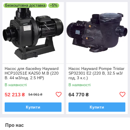
Безкоштовна доставка
–5%
Насос для басейну Hayward
Насос Hayward Pompe Tristar
HCP10251E KA250 M.B (220
SP32301 E2 (220 В, 32.5 м3/
В. 44 м3/год. 2.5 HP)
год, 3 к.с.)
В наявності
В наявності
52 213
64 770
₴
₴
54 961 ₴
Купити
Купити
Про нас