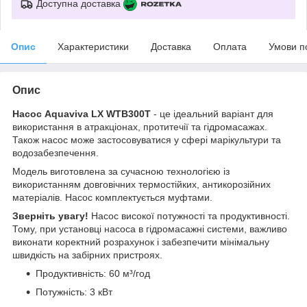
Доступна доставка
Опис
Характеристики
Доставка
Оплата
Умови п
Опис
Насос Aquaviva LX WTB300Т
- це ідеальний варіант для
використання в атракціонах, протитечії та гідромасажах.
Також насос може застосовуватися у сфері марікультури та
водозабезпечення.
Модель виготовлена ​​за сучасною технологією із
використанням довговічних термостійких, антикорозійних
матеріалів. Насос комплектується муфтами.
Зверніть увагу!
Насос високої потужності та продуктивності.
Тому, при установці насоса в гідромасажні системи, важливо
виконати коректний розрахунок і забезпечити мінімальну
швидкість на забірних пристроях.
Продуктивність: 60 м³/год
Потужність: 3 кВт