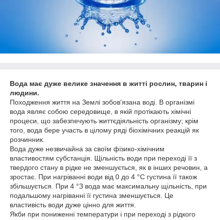
Вода має дуже велике значення в житті рослин, тварин і
людини.
Походження життя на Землі зобов'язана воді. В організмі
вода являє собою середовище, в якій протікають хімічні
процеси, що забезпечують життєдіяльність організму; крім
того, вода бере участь в цілому ряді біохімічних реакцій як
розчинник.
Вода дуже незвичайна за своїм фізико-хімічним
властивостям субстанція. Щільність води при переході її з
твердого стану в рідке не зменшується, як в інших речовин, а
зростає. При нагріванні води від 0 до 4 °С густина її також
збільшується. При 4 °З вода має максимальну щільність, при
подальшому нагріванні її густина зменшується. Це
властивість води дуже цінно для життя.
Якби при пониженні температури і при переході з рідкого