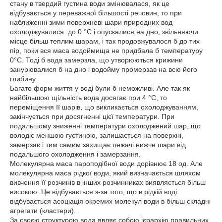
стану в твердий густина води змінювалася, як це
відбувається у переважної більшості речовин, то при
наближенні зими поверхневі шари природних вод
охолоджувалися. до 0 °С і опускалися на дно, звільняючи
місце більш теплим шарам, і так продовжувалося б до тих
пір, поки вся маса водоймища не придбала б температуру
0°С. Тоді б вода замерзла, що утворюються крижини
занурювалися б на дно і водойму промерзав на всю його
глибину.
Багато форм життя у воді були б неможливі. Але так як
найбільшою щільність вода досягає при 4 °С, то
переміщення її шарів, що викликається охолоджуванням,
закінчується при досягненні цієї температури. При
подальшому зниженні температури охолоджений шар, що
володіє меншою густиною, залишається на поверхні,
замерзає і тим самим захищає лежачі нижче шари від
подальшого охолодження і замерзання.
Молекулярна маса пароподібної води дорівнює 18 од. Але
молекулярна маса рідкої води, який визначається шляхом
вивчення її розчинів в інших розчинниках виявляється більш
високою. Це відбувається з-за того, що в рідкій воді
відбувається асоціація окремих молекул води в більш складні
агрегати (кластери). .
За своєю структурою вода являє собою ієрархію правильних