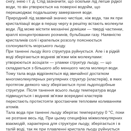
снігу, інею і т. д. Слід зазначити, що оскільки лід легше рідкої
води, то він утворюється на поверхні водойм, що
перешкоджає подальшому замерзання води.
Природний лід зазвичай значно чистіше, ніж вода, так як при
кристалізації води в першу чергу в решітку встають молекули
води. Лід може містити механічні домішки — тверді частинки,
краплі концентрованих розчинів, бульбашки газу. Наявністю
кристаликів солі і крапельок розсолу пояснюється
солонуватість морського льоду.
При таненні льоду його структура руйнується. Але і в рідкій
воді зберігаються водневі зв'язки між молекулами:
утворюються асоціати — уламки структур льоду, — що
складаються з більшого або меншого числа молекул води.
Тому тала вода відрізняється від звичайної достатком
многомолекулярных регулярних структур (кластерів), в яких
протягом деякого часу зберігаються пухкі льдоподобные
структури. Після танення всього льоду температура води
підвищується і водневі зв'язки всередині кластерів
перестають протистояти зростаючим тепловим коливанням
атомів.
Тала вода при таненні льоду зберігає температуру 0 °С, поки
не розтане весь лід. При цьому специфіка міжмолекулярних
взаємодій, характерна для структури льоду, зберігається і в
талій воді, так як при плавленні кристала льоду руйнується