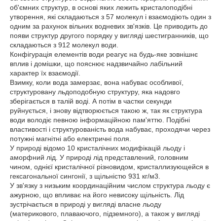
об'ємних структур, в основі яких лежить кристалоподібні
утворення, які складаються з 57 молекул і взаємодіють один з
одним за рахунок вільних водневих зв'язків. Це приводить до
появи структур другого порядку у вигляді шестигранників, що
складаються з 912 молекул води.
Конфігурація елементів води реагує на будь-яке зовнішнє
вплив і домішки, що пояснює надзвичайно лабільний
характер їх взаємодії.
Взимку, коли вода замерзає, вона набуває особливої,
структуровану льдоподобную структуру, яка надовго
зберігається в талій воді. А потім в частки секунди
руйнується, і знову відтворюється такою ж, так як структура
води володіє певною інформаційною пам'яттю. Подібні
властивості і структурованість вода набуває, проходячи через
потужні магнітні або електричні поля.
У природі відомо 10 кристалічних модифікацій льоду і
аморфний лід. У природі лід представлений, головним
чином, однієї кристалічної різновидом, кристаллизующейся в
гексагональної сингонії, з щільністю 931 кг/м3.
У зв'язку з низьким координаційним числом структура льоду є
ажурною, що впливає на його невисоку щільність. Лід
зустрічається в природі у вигляді власне льоду
(материкового, плаваючого, підземного), а також у вигляді