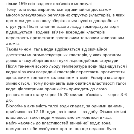
тільки 15% всіх водневих зв'язків в молекулі.
Тому тала вода відрізняється від звичайної достатком
многомолекулярных регулярних структур (кластерів), в яких
протягом деякого часу зберігаються пухкі льдоподобные
структури. Після танення всього льоду температура води
підвищується і водневі зв'язки всередині кластерів
перестають протистояти зростаючим тепловим коливанням
атомів.
Таким чином, тала вода відрізняється від звичайної
достатком многомолекулярных кластерів, у яких протягом
деякого часу зберігаються пухкі льдоподобные структури.
Після танення всього льоду температура води підвищується і
водневі зв'язки всередині кластерів перестають протистояти
зростаючим тепловим коливанням атомів. Розміри кластерів
змінюються, і тому починають змінюватися властивості талої
води: діелектрична проникність приходить до свого
рівноважного стану через 15-20 хвилин, в'язкість — через 3-6
діб.
Біологічна активність талої води спадає, за одними даними,
приблизно за 12-16 годин, за іншим — за добу. Фізико-хімічні
властивості талої води мимовільно змінюються в часі,
наближаючись до властивостей звичайної води: вона
поступово як би «забуває» про те, що ще недавно була