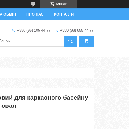
Кошик
А ОБМІН
ПРО НАС
КОНТАКТИ
+380 (95) 105-44-77
+380 (98) 855-44-77
овий для каркасного басейну
. овал