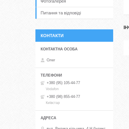
Фотогалерея
Питання та відповіді
І
КОНТАКТИ
Олег
+380 (95) 105-44-77
Vodafon
+380 (98) 855-44-77
Київстар
вул. Велика кільцева, 4 Н (Індекс