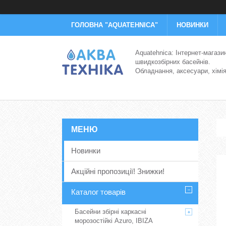
ГОЛОВНА "AQUATEHNICA"
НОВИНКИ
Aquatehnica: Інтернет-магази
швидкозбірних басейнів.
Обладнання, аксесуари, хімі
Новинки
Акційні пропозиції! Знижки!
Каталог товарів
Басейни збірні каркасні
морозостійкі Azuro, IBIZA