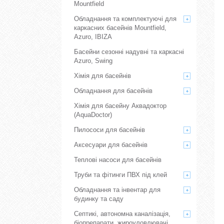
Mountfield
Обладнання та комплектуючі для
каркасних басейнів Mountfield,
Azuro, IBIZA
Басейни сезонні надувні та каркасні
Azuro, Swing
Хімія для басейнів
Обладнання для басейнів
Хімія для басейну Аквадоктор
(AquaDoctor)
Пилососи для басейнів
Аксесуари для басейнів
Теплові насоси для басейнів
Труби та фітинги ПВХ під клей
Обладнання та інвентар для
будинку та саду
Септикі, автономна каналізація,
біопрепарати, жироуловлювачі