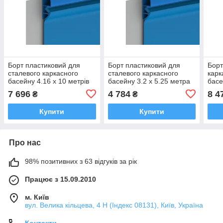
Борт пластиковий для
Борт пластиковий для
Борт
сталевого каркасного
сталевого каркасного
карк
басейну 4.16 х 10 метрів
басейну 3.2 х 5.25 метра
басе
ова
7 696
4 784
8 4
₴
₴
Купити
Купити
Про нас
98% позитивних з 63 відгуків за рік
Працює з 15.09.2010
м. Київ
вул. Велика кільцева, 4 Н (Індекс 08131), Київ, Україна
Контакти