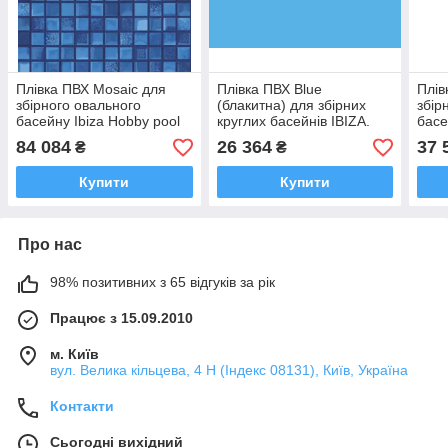
Плівка ПВХ Mosaic для
Плівка ПВХ Blue
Плів
збірного овального
(блакитна) для збірних
збір
басейну Ibiza Hobby pool
круглих басейнів IBIZA.
басе
12 х 6 х 1.5 м
Hobby pool 4 х 1.5 м
х 3.
84 084
26 364
37 
₴
₴
Купити
Купити
Про нас
98% позитивних з 65 відгуків за рік
Працює з 15.09.2010
м. Київ
вул. Велика кільцева, 4 Н (Індекс 08131), Київ, Україна
Контакти
Сьогодні вихідний