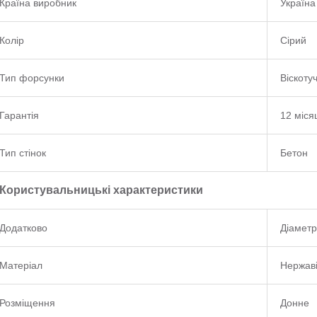
Країна виробник
Україна
Колір
Сірий
Тип форсунки
Віскоту
Гарантія
12 міся
Тип стінок
Бетон
Користувальницькі характеристики
Додатково
Діаметр
Матеріал
Нержаві
Розміщення
Донне