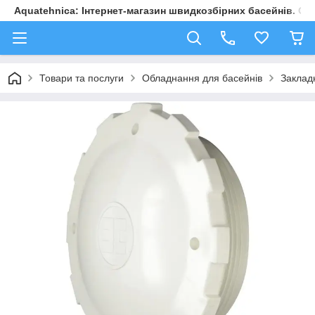
Aquatehnica: Інтернет-магазин швидкозбірних басейнів. Обл
Товари та послуги
Обладнання для басейнів
Закладн