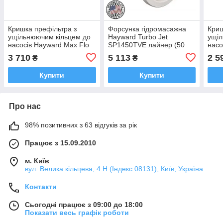
Кришка префільтра з
Форсунка гідромасажна
Криш
ущільнюючим кільцем до
Hayward Turbo Jet
ущіл
насосів Hayward Max Flo
SP1450TVE лайнер (50
насо
мм)
(RP
3 710
5 113
2 5
₴
₴
Купити
Купити
Про нас
98% позитивних з 63 відгуків за рік
Працює з 15.09.2010
м. Київ
вул. Велика кільцева, 4 Н (Індекс 08131), Київ, Україна
Контакти
Сьогодні працює з 09:00 до 18:00
Показати весь графік роботи