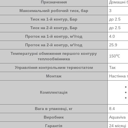
Призначення
Домашні б
Максимальний робочий тиск, бар
3
Тиск на 1-й контур, Бар
до 2.5
Тиск на 2-й контур, Бар
до 2.5
Проток на 1-й контур, м³/год
4.0
Проток на 2-й контур, м³/год
25.9
Температурні обмеження першого контуру
150℃
теплообмінника
Управління контрольним термостатом
Так
Монтаж
Настінна 
Комплектація
Вага в упаковці, кг
8.4
Виробник
Aquaviva
Гарантія
24 місяці