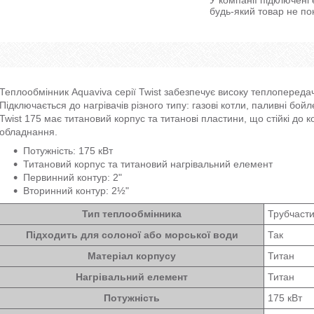
будь-який товар не по
Теплообмінник Aquaviva серії Twist забезпечує високу теплопередачу
Підключається до нагрівачів різного типу: газові котли, паливні бойл
Twist 175 має титановий корпус та титанові пластини, що стійкі до ко
обладнання.
Потужність: 175 кВт
Титановий корпус та титановий нагрівальний елемент
Первинний контур: 2"
Вторинний контур: 2½"
Тип теплообмінника
Трубчаст
Підходить для солоної або морської води
Так
Матеріал корпусу
Титан
Нагрівальний елемент
Титан
Потужність
175 кВт