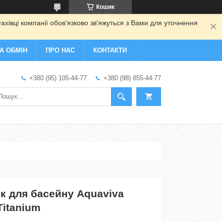
Кошик
ахівці компанії обов'язково зв'яжуться з Вами для уточнення
А ОБМІН
ПРО НАС
КОНТАКТИ
+380 (95) 105-44-77
+380 (98) 855-44-77
к для басейну Aquaviva
Titanium