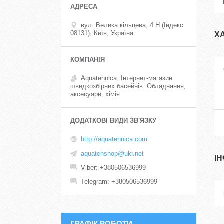
вул. Велика кільцева, 4 Н (Індекс
08131), Київ, Україна
Х
Aquatehnica: Інтернет-магазин
швидкозбірних басейнів. Обладнання,
аксесуари, хімія
http://aquatehnica.com
aquatehshop@ukr.net
І
Viber
+380506536999
Telegram
+380506536999
ГРАФІК РОБОТИ