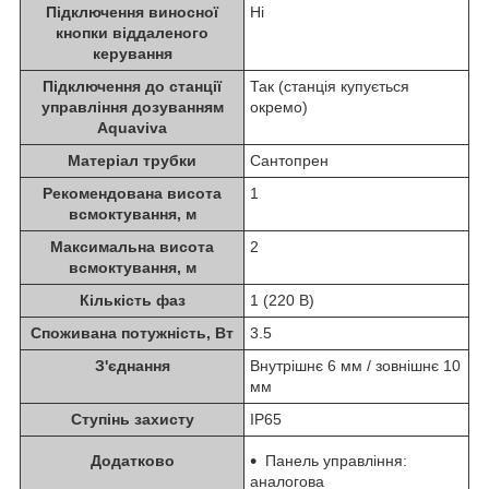
Підключення виносної
Ні
кнопки віддаленого
керування
Підключення до станції
Так (станція купується
управління дозуванням
окремо)
Aquaviva
Матеріал трубки
Сантопрен
Рекомендована висота
1
всмоктування, м
Максимальна висота
2
всмоктування, м
Кількість фаз
1 (220 В)
Споживана потужність, Вт
3.5
З'єднання
Внутрішнє 6 мм / зовнішнє 10
мм
Ступінь захисту
IP65
Додатково
Панель управління:
аналогова