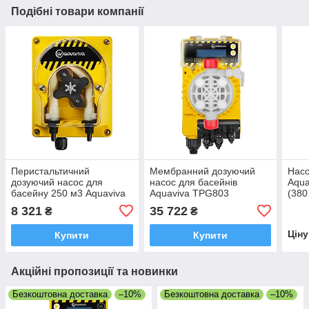
Подібні товари компанії
Перистальтичний
Мембранний дозуючий
Насо
дозуючий насос для
насос для басейнів
Aqua
басейну 250 м3 Aquaviva
Aquaviva TPG803
(380
PPE Універсальний 1.5 л/
Universal 0.1-54 л/год
8 321
35 722
₴
₴
год
Цін
Купити
Купити
Акційні пропозиції та новинки
Безкоштовна доставка
–10%
Безкоштовна доставка
–10%