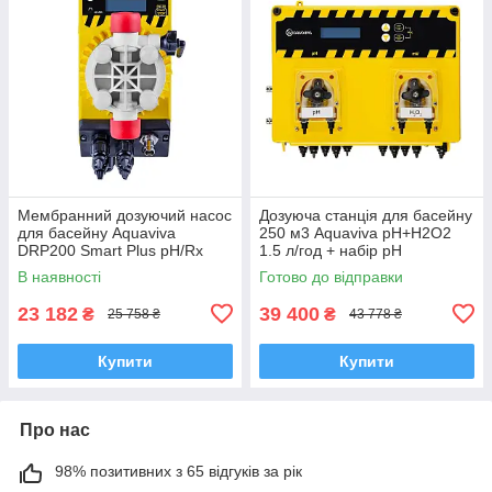
Мембранний дозуючий насос
Дозуюча станція для басейну
для басейну Aquaviva
250 м3 Aquaviva pH+H2O2
DRP200 Smart Plus pH/Rх
1.5 л/год + набір pH
0.1-14 л/год
В наявності
Готово до відправки
23 182
39 400
₴
₴
25 758 ₴
43 778 ₴
Купити
Купити
Про нас
98% позитивних з 65 відгуків за рік