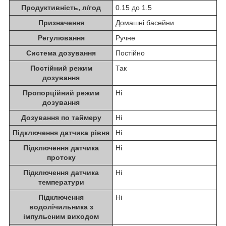
Продуктивність, л/год
0.15 до 1.5
Призначення
Домашні басейни
Регулювання
Ручне
Система дозування
Постійно
Постійний режим
Так
дозування
Пропорційний режим
Ні
дозування
Дозування по таймеру
Ні
Підключення датчика рівня
Ні
Підключення датчика
Ні
протоку
Підключення датчика
Ні
температури
Підключення
Ні
водолічильника з
імпульсним виходом