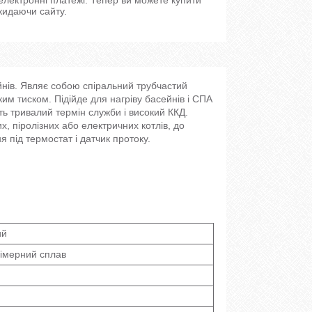
кидаючи сайту.
ейнів. Являє собою спіральний трубчастий
м тиском. Підійде для нагріву басейнів і СПА
 тривалий термін служби і високий ККД.
, піролізних або електричних котлів, до
 під термостат і датчик протоку.
ий
імерний сплав