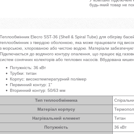
будь-який товар не по
Теплообмінник Elecro SST-36 (Shell & Spiral Tube) для обігріву бас
теплообмінник з твердою оболонкою, яка може працювати під високи
з морською, хлорованою або чистою водою. Матеріали забезпечують
Підключається до водяного контуру опалення, що працює від газових
систем сонячних колекторів або теплових насосів. Вбудована кишеня
Потужність: 36 кВт
Трубки: титан
Корпус: високотемпературний полімер
Первинний контур: 1"
Вторинний контур: 50/63 мм
Тип теплообмінника
Спіральн
Матеріал корпусу
Термопол
Нагрівальний елемент
Титан
Потужність
36 кВт