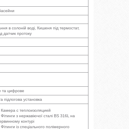
басейни
ння в солоній воді, Кишеня під термостат,
д датчик протоку
е та цифрове
та підлогова установка
Камера с теплоизоляцией
Фітинги з нержавіючої сталі BS 316L на
ервинному контурі
Фітинги із спеціального полімерного