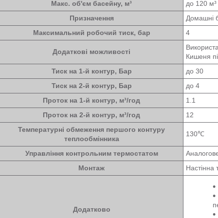
Макс. об'єм басейну, м³
до 120 м³
Призначення
Домашні 
Максимальний робочий тиск, бар
4
Використа
Додаткові можливості
Кишеня пі
Тиск на 1-й контур, Бар
до 30
Тиск на 2-й контур, Бар
до 4
Проток на 1-й контур, м³/год
1.1
Проток на 2-й контур, м³/год
12
Температурні обмеження першого контуру
130℃
теплообмінника
Управління контрольним термостатом
Аналогов
Монтаж
Настінна 
п
Додатково