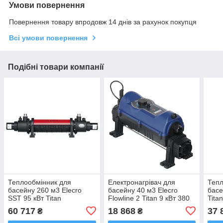
Умови повернення
Повернення товару впродовж 14 днів за рахунок покупця
Всі умови повернення
Подібні товари компанії
Теплообмінник для
Електронагрівач для
Тепл
басейну 260 м3 Elecro
басейну 40 м3 Elecro
басе
SST 95 кВт Titan
Flowline 2 Titan 9 кВт 380
Tita
В
60 717
18 868
37 
₴
₴