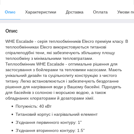
Опис
Характеристики
Доставка
Оплата
Умови п
Опис
WHE Escalade - серія теплообмінників Elecro преміум класу. В
теплообмінниках Elecro використовуються титанові
спіралеподібні тени, які забезпечують збільшену площу
теплообміну з мінімальними тепловтратами.
Теплообмінник WHE Escalade - оптимальне рішення для
застосування з бойлерами та тепловими насосами. Мають
унікальний дизайн та суцільнолиту конструкцію з чистого
титану. Легко встановлюються і забезпечують бездоганне
рішення для нагрівання води у Вашому басейні. Підходять
для басейнів з солоною і морською водою, а також
обладнаних хлораторами й дозаторами хімії.
Потужність: 40 кВт
Титановий корпус і нагрівальний елемент
З'єднання первинного контуру: 1"
З'єднання вторинного контуру: 1.5"