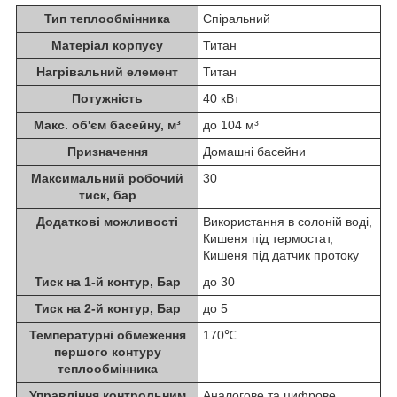
Тип теплообмінника
Спіральний
Матеріал корпусу
Титан
Нагрівальний елемент
Титан
Потужність
40 кВт
Макс. об'єм басейну, м³
до 104 м³
Призначення
Домашні басейни
Максимальний робочий
30
тиск, бар
Додаткові можливості
Використання в солоній воді,
Кишеня під термостат,
Кишеня під датчик протоку
Тиск на 1-й контур, Бар
до 30
Тиск на 2-й контур, Бар
до 5
Температурні обмеження
170℃
першого контуру
теплообмінника
Управління контрольним
Аналогове та цифрове