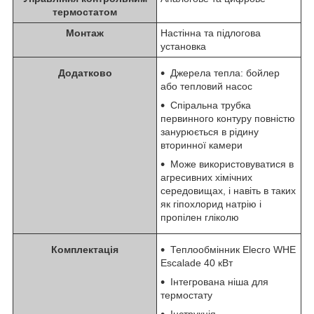
термостатом
Монтаж
Настінна та підлогова
установка
Додатково
Джерела тепла: бойлер
або тепловий насос
Спіральна трубка
первинного контуру повністю
занурюється в рідину
вторинної камери
Може використовуватися в
агресивних хімічних
середовищах, і навіть в таких
як гіпохлорид натрію і
пропілен гліколю
Комплектація
Теплообмінник Elecro WHE
Escalade 40 кВт
Інтегрована ніша для
термостату
Інструкція