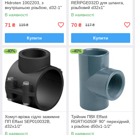
Hidroten 1002203, з
RERPGE032D для шланга,
внутрішньою різьбою, d32-1"
різьбовий d32х1"
В наявності
В наявності
71
70
₴
₴
119 ₴
117 ₴
Купити
Купити
–40%
–40%
Хомут-врізка сідло зажимне
Трійник ПВХ Effast
ПП Effast SEP010032B,
RGRTIG050F 90° перехідний,
d32x1/2"
з різьбою d50x1-1/2"
В наявності
В наявності