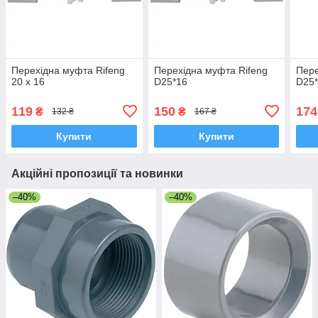
Перехідна муфта Rifeng
Перехідна муфта Rifeng
Пере
20 х 16
D25*16
D25
119
150
174
₴
₴
132 ₴
167 ₴
Купити
Купити
Акційні пропозиції та новинки
–40%
–40%