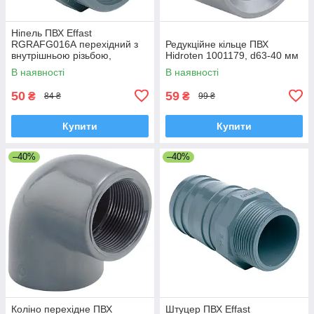
Ніпель ПВХ Effast
RGRAFG016А перехідний з
Редукційне кільце ПВХ
внутрішньою різьбою,
Hidroten 1001179, d63-40 мм
d16x3/8"
В наявності
В наявності
50
59
₴
₴
84 ₴
99 ₴
Купити
Купити
–40%
–40%
Коліно перехідне ПВХ
Штуцер ПВХ Effast