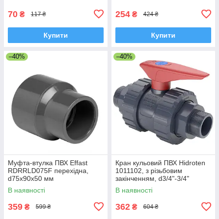
70
254
₴
₴
117 ₴
424 ₴
Купити
Купити
–40%
–40%
Муфта-втулка ПВХ Effast
Кран кульовий ПВХ Hidroten
RDRRLD075F перехідна,
1011102, з різьбовим
d75x90x50 мм
закінченням, d3/4"-3/4"
В наявності
В наявності
359
362
₴
₴
599 ₴
604 ₴