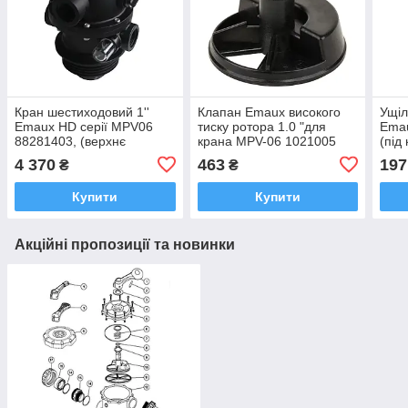
Кран шестиходовий 1''
Клапан Emaux високого
Ущіл
Emaux HD серії MPV06
тиску ротора 1.0 "для
Emau
88281403, (верхнє
крана MPV-06 1021005
(під
підключення)
201
4 370
463
197
₴
₴
Купити
Купити
Акційні пропозиції та новинки