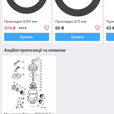
Прокладка d200 мм
Прокладка d75 мм
Прок
374
60
43
₴
₴
440 ₴
Купити
Купити
Акційні пропозиції та новинки
Манометр Emaux 06021013 у