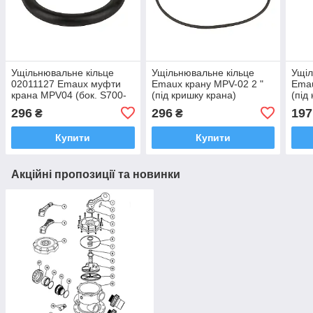
Ущільнювальне кільце
Ущільнювальне кільце
Ущіл
02011127 Emaux муфти
Emaux крану MPV-02 2 "
Emau
крана MPV04 (бок. S700-
(під кришку крана)
(під
S1200)
2011006
201
296
296
197
₴
₴
Купити
Купити
Акційні пропозиції та новинки