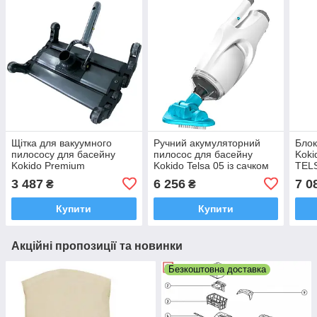
Щітка для вакуумного
Ручний акумуляторний
Блок
пилососу для басейну
пилосос для басейну
Koki
Kokido Premium
Kokido Telsa 05 із сачком
TEL
K393CBX/PRE алюмінієва
та щіткою
3 487
6 256
7 0
₴
₴
14"
Купити
Купити
Акційні пропозиції та новинки
Безкоштовна доставка