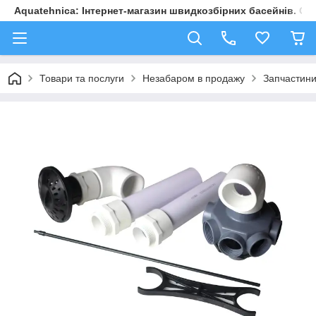
Aquatehnica: Інтернет-магазин швидкозбірних басейнів. Обл
Товари та послуги
Незабаром в продажу
Запчастини