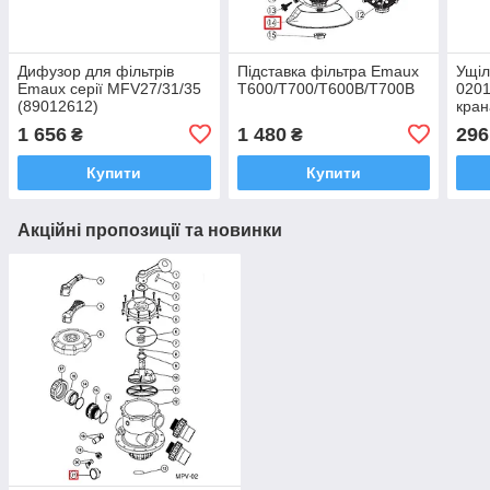
Дифузор для фільтрів
Підставка фільтра Emaux
Ущіл
Emaux серії MFV27/31/35
T600/T700/T600B/T700B
020
(89012612)
кран
S120
1 656
1 480
296
₴
₴
Купити
Купити
Акційні пропозиції та новинки