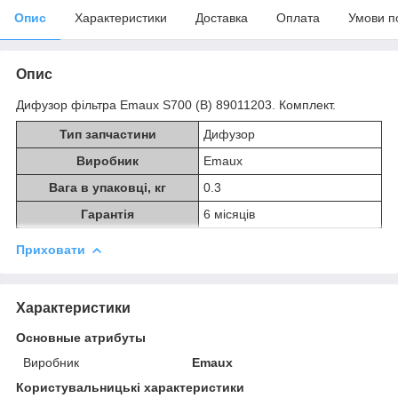
Опис
Характеристики
Доставка
Оплата
Умови п
Опис
Дифузор фільтра Emaux S700 (B) 89011203. Комплект.
Тип запчастини
Дифузор
Виробник
Emaux
Вага в упаковці, кг
0.3
Гарантія
6 місяців
Приховати
Характеристики
Основные атрибуты
Виробник
Emaux
Користувальницькі характеристики