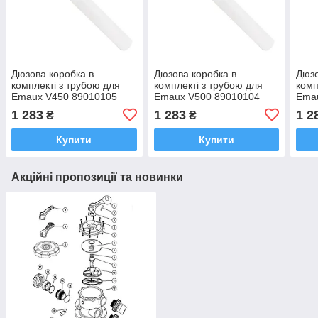
Дюзова коробка в
Дюзова коробка в
Дюзо
комплекті з трубою для
комплекті з трубою для
комп
Emaux V450 89010105
Emaux V500 89010104
Ema
1 283
1 283
1 2
₴
₴
Купити
Купити
Акційні пропозиції та новинки