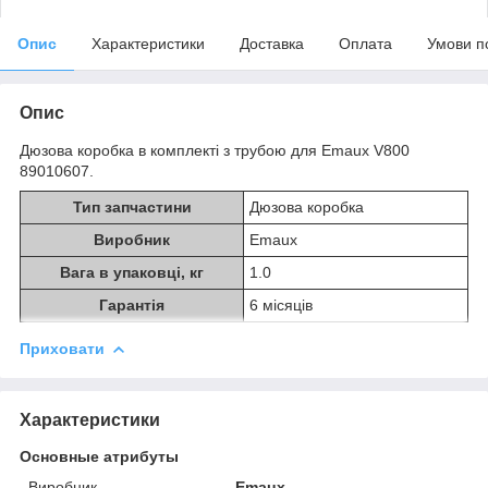
Опис
Характеристики
Доставка
Оплата
Умови п
Опис
Дюзова коробка в комплекті з трубою для Emaux V800
89010607.
Тип запчастини
Дюзова коробка
Виробник
Emaux
Вага в упаковці, кг
1.0
Гарантія
6 місяців
Приховати
Характеристики
Основные атрибуты
Виробник
Emaux