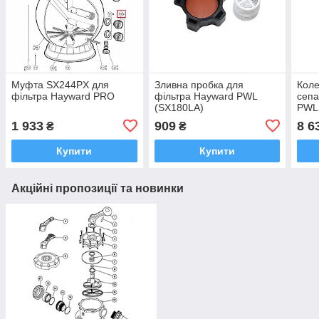
Муфта SX244PX для
Зливна пробка для
Коле
фільтра Hayward PRO
фільтра Hayward PWL
сепа
(SX180LA)
PWL
1 933
909
8 6
₴
₴
Купити
Купити
Акційні пропозиції та новинки