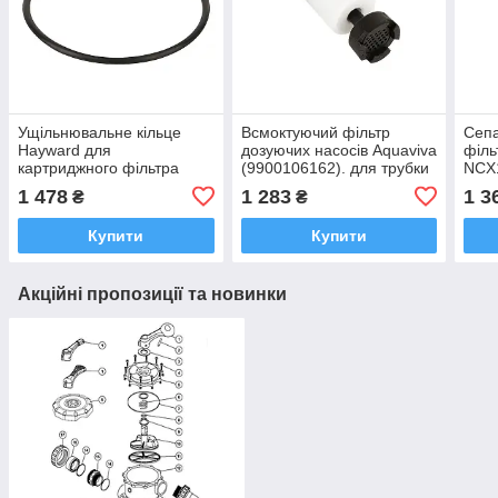
Ущільнювальне кільце
Всмоктуючий фільтр
Сепа
Hayward для
дозуючих насосів Aquaviva
філь
картриджного фільтра
(9900106162). для трубки
NCX1
CX900F
4/6
1 478
1 283
1 3
₴
₴
Купити
Купити
Акційні пропозиції та новинки