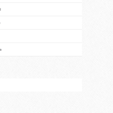
d
я
в