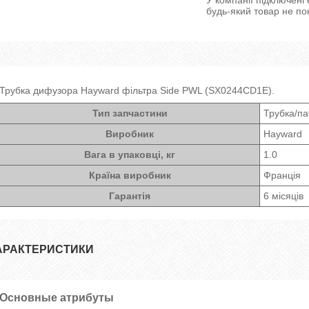
будь-який товар не по
Трубка дифузора Hayward фільтра Side PWL (SX0244CD1E).
Тип запчастини
Трубка/па
Виробник
Hayward
Вага в упаковці, кг
1.0
Країна виробник
Франція
Гарантія
6 місяців
АРАКТЕРИСТИКИ
Основные атрибуты