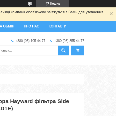
Кошик
ахівці компанії обов'язково зв'яжуться з Вами для уточнення
А ОБМІН
ПРО НАС
КОНТАКТИ
+380 (95) 105-44-77
+380 (98) 855-44-77
ора Hayward фільтра Side
CD1E)