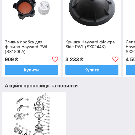
Зливна пробка для
Кришка Hayward фільтра
Сепа
фільтра Hayward PWL
Side PWL (SX0244K)
Hay
(SX180LA)
SX20
909
3 233
4 5
₴
₴
Купити
Купити
Акційні пропозиції та новинки