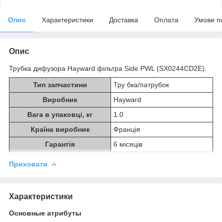
Опис
Характеристики
Доставка
Оплата
Умови п
Опис
Трубка дифузора Hayward фільтра Side PWL (SX0244CD2E).
Тип запчастини
Тру бка/патрубок
Виробник
Hayward
Вага в упаковці, кг
1.0
Країна виробник
Франція
Гарантія
6 місяців
Приховати
Характеристики
Основные атрибуты