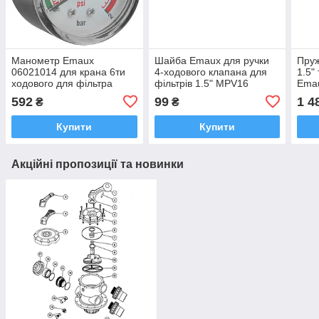
Манометр Emaux
Шайба Emaux для ручки
Пруж
06021014 для крана 6ти
4-ходового клапана для
1.5"
ходового для фільтра
фільтрів 1.5" MPV16
Emau
MPV16 Emaux
1181060
підк
592
99
1 4
₴
₴
Купити
Купити
Акційні пропозиції та новинки