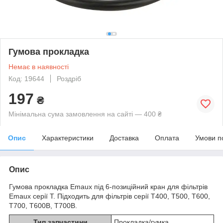
Гумова прокладка
Немає в наявності
Код: 19644
Роздріб
197
₴
Мінімальна сума замовлення на сайті — 400 ₴
Опис
Характеристики
Доставка
Оплата
Умови п
Опис
Гумова прокладка Emaux під 6-позиційний кран для фільтрів
Emaux серії T. Підходить для фільтрів серії T400, T500, T600,
T700, T600B, T700B.
Тип запчастини
Прокладка/гумка