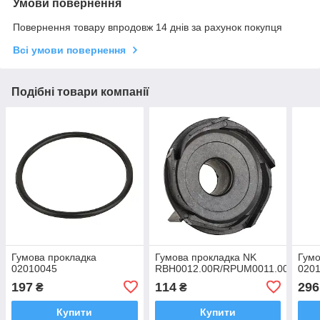
Умови повернення
Повернення товару впродовж 14 днів за рахунок покупця
Всі умови повернення
Подібні товари компанії
Гумова прокладка
Гумова прокладка NK
Гумо
02010045
RBH0012.00R/RPUM0011.00R
020
197
114
296
₴
₴
Купити
Купити