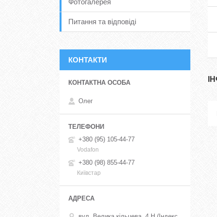
Фотогалерея
Питання та відповіді
КОНТАКТИ
І
Олег
+380 (95) 105-44-77
Vodafon
+380 (98) 855-44-77
Київстар
вул. Велика кільцева, 4 Н (Індекс