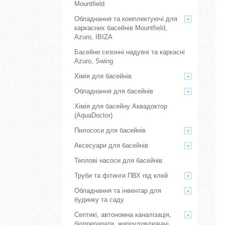
Mountfield
Обладнання та комплектуючі для
каркасних басейнів Mountfield,
Azuro, IBIZA
Басейни сезонні надувні та каркасні
Azuro, Swing
Хімія для басейнів
Обладнання для басейнів
Хімія для басейну Аквадоктор
(AquaDoctor)
Пилососи для басейнів
Аксесуари для басейнів
Теплові насоси для басейнів
Труби та фітинги ПВХ під клей
Обладнання та інвентар для
будинку та саду
Септикі, автономна каналізація,
біопрепарати, жироуловлювачі