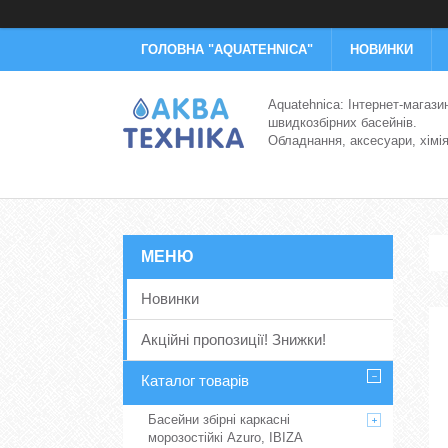
ГОЛОВНА "AQUATEHNICA"
НОВИНКИ
Aquatehnica: Інтернет-магази
швидкозбірних басейнів.
Обладнання, аксесуари, хімі
Новинки
Акційні пропозиції! Знижки!
Каталог товарів
Басейни збірні каркасні
морозостійкі Azuro, IBIZA