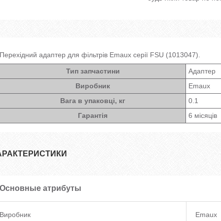
Перехідний адаптер для фільтрів Emaux серії FSU (1013047).
Тип запчастини
Адаптер
Виробник
Emaux
Вага в упаковці, кг
0.1
Гарантія
6 місяців
АРАКТЕРИСТИКИ
Основные атрибуты
Виробник
Emaux