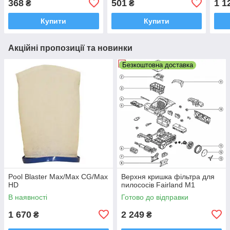
368
501
1 1
₴
₴
Купити
Купити
Акційні пропозиції та новинки
Безкоштовна доставка
Pool Blaster Max/Max CG/Max
Верхня кришка фільтра для
HD
пилососів Fairland M1
В наявності
Готово до відправки
1 670
2 249
₴
₴