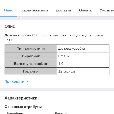
Опис
Характеристики
Доставка
Оплата
Умови п
Опис
Дюзова коробка 89033603 в комплекті з трубою для Emaux
FSU.
Тип запчастини
Дюзова коробка
Виробник
Emaux
Вага в упаковці, кг
1.0
Гарантія
12 місяців
Приховати
Характеристики
Основные атрибуты
Виробник
Emaux