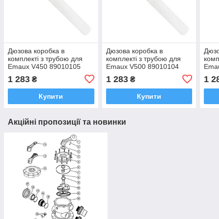
Дюзова коробка в
Дюзова коробка в
Дюзо
комплекті з трубою для
комплекті з трубою для
комп
Emaux V450 89010105
Emaux V500 89010104
Ema
1 283
1 283
1 2
₴
₴
Купити
Купити
Акційні пропозиції та новинки