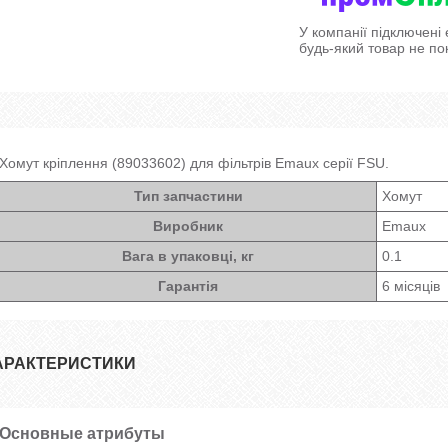
У компанії підключені
будь-який товар не по
Хомут кріплення (89033602) для фільтрів Emaux серії FSU.
Тип запчастини
Хомут
Виробник
Emaux
Вага в упаковці, кг
0.1
Гарантія
6 місяців
АРАКТЕРИСТИКИ
Основные атрибуты