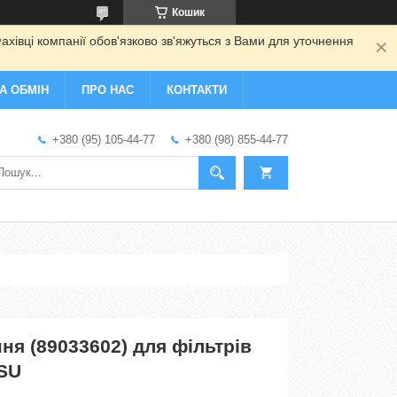
Кошик
ахівці компанії обов'язково зв'яжуться з Вами для уточнення
А ОБМІН
ПРО НАС
КОНТАКТИ
+380 (95) 105-44-77
+380 (98) 855-44-77
ня (89033602) для фільтрів
FSU