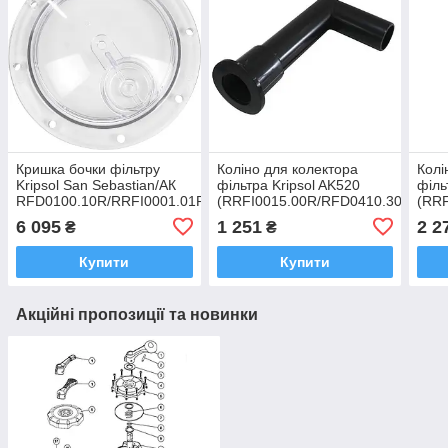
Кришка бочки фільтру
Коліно для колектора
Колі
Kripsol San Sebastian/АК
фільтра Kripsol AK520
філь
RFD0100.10R/RRFI0001.01R
(RRFI0015.00R/RFD0410.30R)
(RRF
6 095
1 251
2 2
₴
₴
Купити
Купити
Акційні пропозиції та новинки