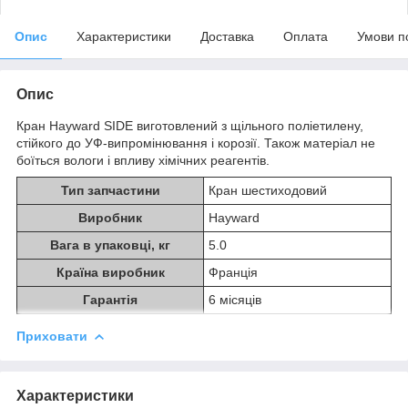
Опис
Характеристики
Доставка
Оплата
Умови п
Опис
Кран Hayward SIDE виготовлений з щільного поліетилену,
стійкого до УФ-випромінювання і корозії. Також матеріал не
боїться вологи і впливу хімічних реагентів.
Тип запчастини
Кран шестиходовий
Виробник
Hayward
Вага в упаковці, кг
5.0
Країна виробник
Франція
Гарантія
6 місяців
Приховати
Характеристики