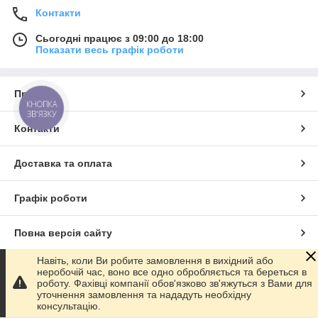
Контакти
Сьогодні працює з 09:00 до 18:00
Показати весь графік роботи
Про нас
КНОПКА
ЗВ'ЯЗКУ
Контакти
Доставка та оплата
Графік роботи
Повна версія сайту
Навіть, коли Ви робите замовлення в вихідний або
Сайт створено на маркетплейсі
Prom.ua
неробочій час, воно все одно обробляється та береться в
роботу. Фахівці компанії обов'язково зв'яжуться з Вами для
уточнення замовлення та нададуть необхідну
Політика конфіденційності
консультацію.