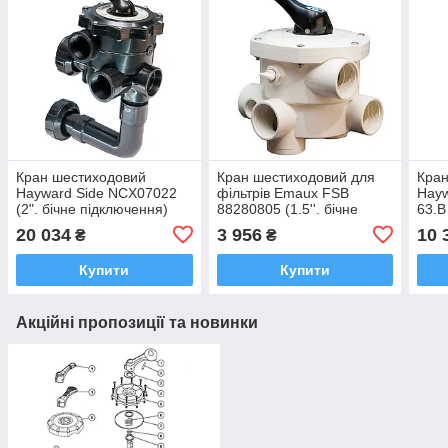
Кран шестиходовий
Кран шестиходовий для
Кран
Hayward Side NCX07022
фільтрів Emaux FSB
Hay
(2". бічне підключення)
88280805 (1.5''. бічне
63.B
підключення)
підк
20 034
3 956
10 
₴
₴
Купити
Купити
Акційні пропозиції та новинки