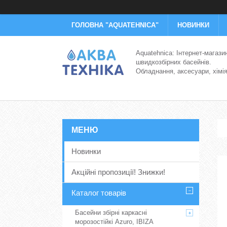
ГОЛОВНА "AQUATEHNICA"
НОВИНКИ
Aquatehnica: Інтернет-магази
швидкозбірних басейнів.
Обладнання, аксесуари, хімі
Новинки
Акційні пропозиції! Знижки!
Каталог товарів
Басейни збірні каркасні
морозостійкі Azuro, IBIZA