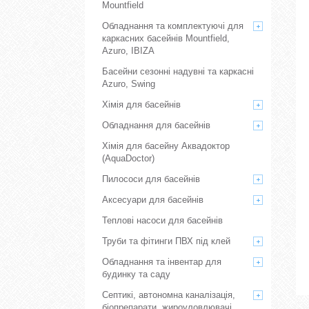
Mountfield
Обладнання та комплектуючі для
каркасних басейнів Mountfield,
Azuro, IBIZA
Басейни сезонні надувні та каркасні
Azuro, Swing
Хімія для басейнів
Обладнання для басейнів
Хімія для басейну Аквадоктор
(AquaDoctor)
Пилососи для басейнів
Аксесуари для басейнів
Теплові насоси для басейнів
Труби та фітинги ПВХ під клей
Обладнання та інвентар для
будинку та саду
Септикі, автономна каналізація,
біопрепарати, жироуловлювачі