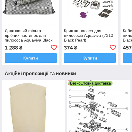
Додатковий фільтр
Кришка насоса для
Кабе
дрібних частинок для
пилососів Aquaviva (7310
пило
пилососа Aquaviva Black
Black Pearl)
Blac
Pearl 7310 (71170). 2 шт.
1 288
374
457
₴
₴
Купити
Купити
Акційні пропозиції та новинки
Безкоштовна доставка