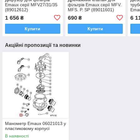
Emaux серії MFV27/31/35
фільтрів Emaux серії MFV.
труб
(89012612)
MFS. P. SP (89011601)
Ema
1 656
690
6 1
₴
₴
Купити
Купити
Акційні пропозиції та новинки
Манометр Emaux 06021013 у
пластиковому корпусі
В наявності