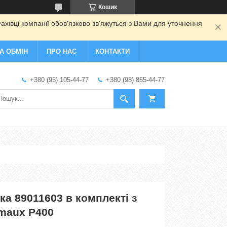
Кошик
ахівці компанії обов'язково зв'яжуться з Вами для уточнення
А ОБМІН
ПРО НАС
КОНТАКТИ
+380 (95) 105-44-77
+380 (98) 855-44-77
а 89011603 в комплекті з
maux P400