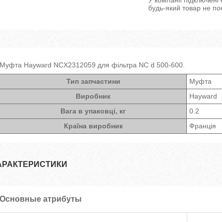
будь-який товар не по
Муфта Hayward NCX2312059 для фільтра NC d 500-600.
Тип запчастини
Муфта
Виробник
Hayward
Вага в упаковці, кг
0.2
Країна виробник
Франція
АРАКТЕРИСТИКИ
Основные атрибуты