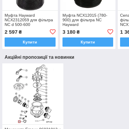
Муфта Hayward
Муфта NCX12015 (780-
Сепа
NCX2312059 для фільтра
900) для фільтра NC
філь
NC d 500-600
Hayward
NCX1
2 597
3 180
1 3
₴
₴
Купити
Купити
Акційні пропозиції та новинки