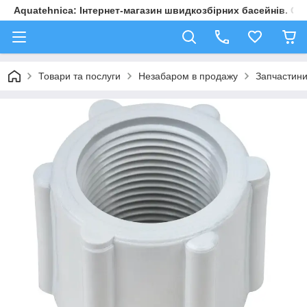
Aquatehnica: Інтернет-магазин швидкозбірних басейнів. Обл
Товари та послуги
Незабаром в продажу
Запчастини