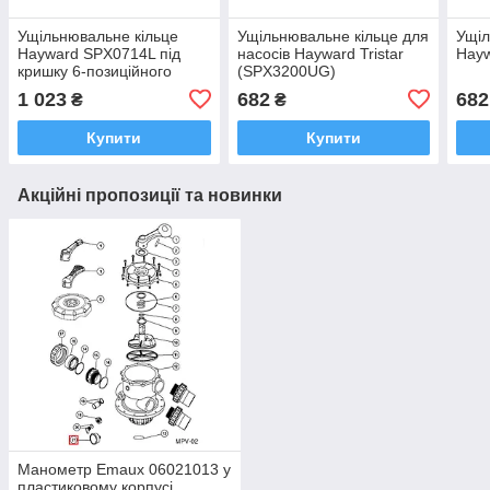
Ущільнювальне кільце
Ущільнювальне кільце для
Ущіл
Hayward SPX0714L під
насосів Hayward Tristar
Hay
кришку 6-позиційного
(SPX3200UG)
вентиля 1,5 "
1 023
682
682
₴
₴
Купити
Купити
Акційні пропозиції та новинки
Манометр Emaux 06021013 у
пластиковому корпусі