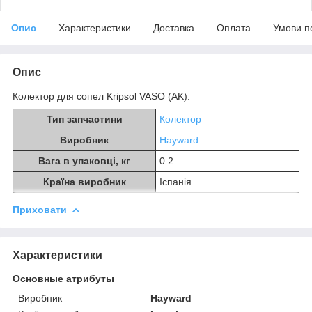
Опис
Характеристики
Доставка
Оплата
Умови п
Опис
Колектор для сопел Kripsol VASO (AK).
Тип запчастини
Колектор
Виробник
Hayward
Вага в упаковці, кг
0.2
Країна виробник
Іспанія
Приховати
Характеристики
Основные атрибуты
Виробник
Hayward