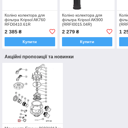
Коліно колектора для
Коліно колектора для
Колі
фільтра Kripsol AK760
фільтра Kripsol AK900
філь
RFD0410.61R
(RRFI0015.04R)
(RR
2 385
2 279
1 2
₴
₴
Купити
Купити
Акційні пропозиції та новинки