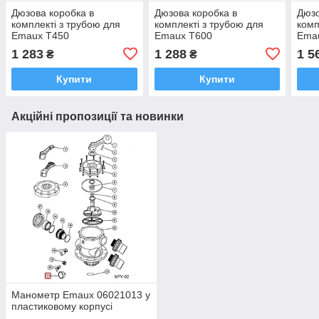
Дюзова коробка в
Дюзова коробка в
Дюзо
комплекті з трубою для
комплекті з трубою для
комп
Emaux T450
Emaux T600
Ema
1 283
1 288
1 5
₴
₴
Купити
Купити
Акційні пропозиції та новинки
Манометр Emaux 06021013 у
пластиковому корпусі