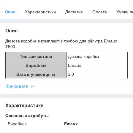
Опис
Характеристики
Доставка
Оплата
Умови п
Опис
Дюзова коробка в комплекті з трубою для фільтра Emaux
T500.
Тип запчастини
Дюзова коробка
Виробник
Emaux
Вага в упаковці, кг
1.0
Приховати
Характеристики
Основные атрибуты
Виробник
Emaux