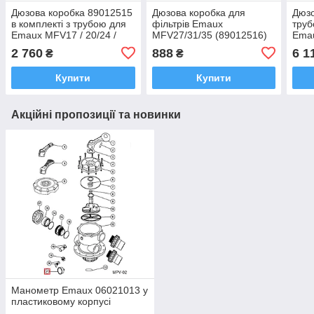
Дюзова коробка 89012515
Дюзова коробка для
Дюзо
в комплекті з трубою для
фільтрів Emaux
труб
Emaux MFV17 / 20/24 /
MFV27/31/35 (89012516)
Ema
27A / 27 / 31A / 31/35
2 760
888
6 1
₴
₴
Купити
Купити
Акційні пропозиції та новинки
Манометр Emaux 06021013 у
пластиковому корпусі