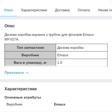
Опис
Характеристики
Доставка
Оплата
Умови п
Опис
Дюзова коробка-корзина з трубою для фільтрів Emaux
MFV27А.
Тип запчастини
Дюзова коробка
Виробник
Emaux
Вага в упаковці, кг
1.0
Приховати
Характеристики
Основные атрибуты
Виробник
Emaux