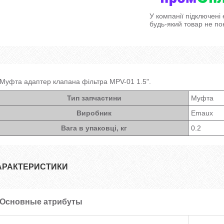
У компанії підключені
будь-який товар не по
Муфта адаптер клапана фільтра MPV-01 1.5".
Тип запчастини
Муфта
Виробник
Emaux
Вага в упаковці, кг
0.2
АРАКТЕРИСТИКИ
Основные атрибуты