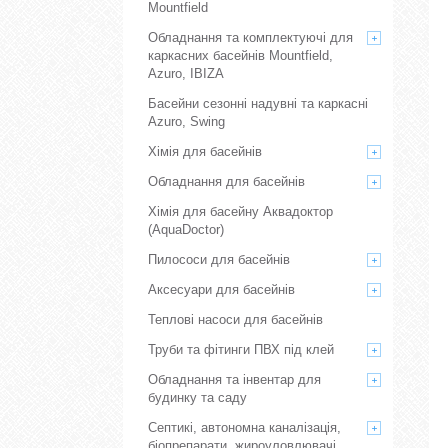
Mountfield
Обладнання та комплектуючі для
каркасних басейнів Mountfield,
Azuro, IBIZA
Басейни сезонні надувні та каркасні
Azuro, Swing
Хімія для басейнів
Обладнання для басейнів
Хімія для басейну Аквадоктор
(AquaDoctor)
Пилососи для басейнів
Аксесуари для басейнів
Теплові насоси для басейнів
Труби та фітинги ПВХ під клей
Обладнання та інвентар для
будинку та саду
Септикі, автономна каналізація,
біопрепарати, жироуловлювачі