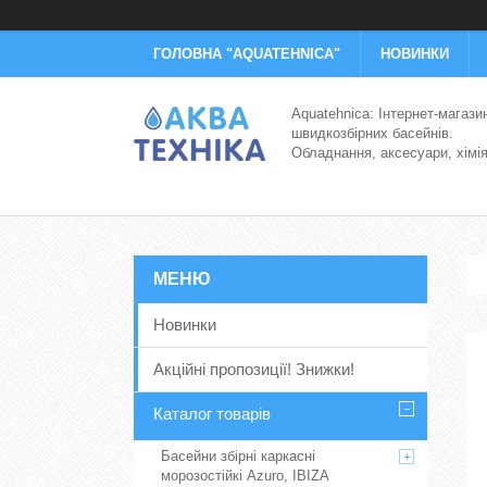
ГОЛОВНА "AQUATEHNICA"
НОВИНКИ
Aquatehnica: Інтернет-магази
швидкозбірних басейнів.
Обладнання, аксесуари, хімі
Новинки
Акційні пропозиції! Знижки!
Каталог товарів
Басейни збірні каркасні
морозостійкі Azuro, IBIZA