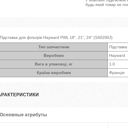
будь-який товар не по
Підставка для фільтрів Hayward PWL 18", 21", 24" (SX0200J)
Тип запчастини
Підставка
Виробник
Hayward
Вага в упаковці, кг
1.0
Країна виробник
Франція
АРАКТЕРИСТИКИ
Основные атрибуты