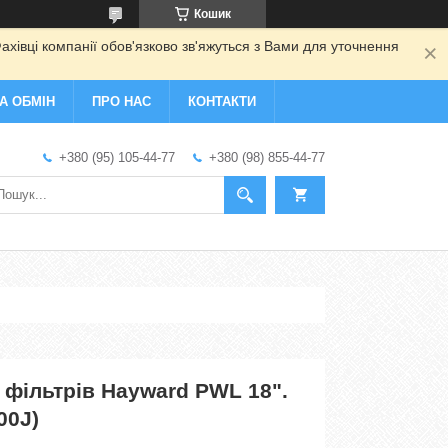
Кошик
ахівці компанії обов'язково зв'яжуться з Вами для уточнення
А ОБМІН
ПРО НАС
КОНТАКТИ
+380 (95) 105-44-77
+380 (98) 855-44-77
 фільтрів Hayward PWL 18".
00J)