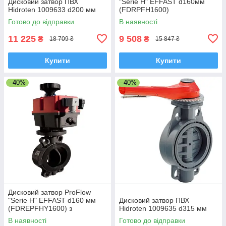
Дисковий затвор ПВХ
"Serie H" EFFAST d160мм
Hidroten 1009633 d200 мм
(FDRPFH1600)
Готово до відправки
В наявності
11 225
9 508
₴
₴
18 709 ₴
15 847 ₴
Купити
Купити
–40%
–40%
Дисковий затвор ProFlow
"Serie H" EFFAST d160 мм
Дисковий затвор ПВХ
(FDREPFHY1600) з
Hidroten 1009635 d315 мм
ущільненням EPDM
В наявності
Готово до відправки