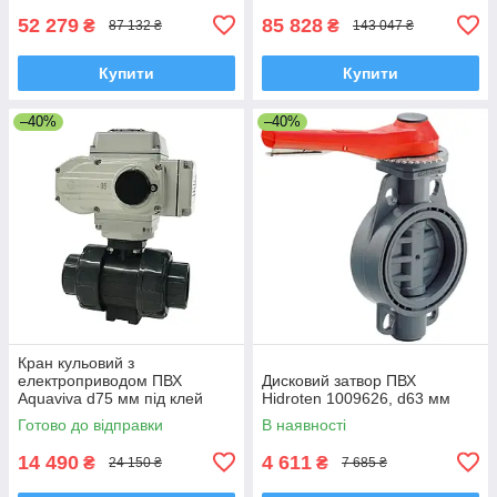
52 279
85 828
₴
₴
87 132 ₴
143 047 ₴
Купити
Купити
–40%
–40%
Кран кульовий з
електроприводом ПВХ
Дисковий затвор ПВХ
Aquaviva d75 мм під клей
Hidroten 1009626, d63 мм
Готово до відправки
В наявності
14 490
4 611
₴
₴
24 150 ₴
7 685 ₴