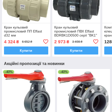
Кран кульовий
Кран кульовий
Комп
промисловий ПП Effast
промисловий ПВХ Effast
кіле
d32 мм
BDRBK1D0500 серії "BK1"
кран
з муфтовим закінченням,
4 324
2 973
128
₴
₴
6 652 ₴
3 498 ₴
d50 мм
Купити
Купити
Акційні пропозиції та новинки
–40%
–40%