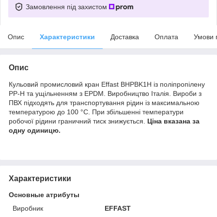
Замовлення під захистом
Опис
Характеристики
Доставка
Оплата
Умови 
Опис
Кульовий промисловий кран Effast BHPBK1H із поліпропілену
PP-H та ущільненням з EPDM. Виробництво Італія. Вироби з
ПВХ підходять для транспортування рідин із максимальною
температурою до 100 °C. При збільшенні температури
робочої рідини граничний тиск знижується.
Ціна вказана за
одну одиницю.
Характеристики
Основные атрибуты
Виробник
EFFAST