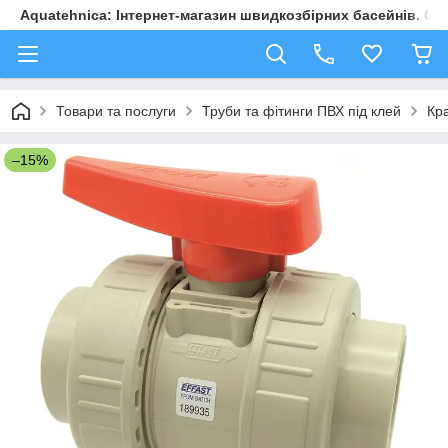
Aquatehnica: Інтернет-магазин швидкозбірних басейнів. Обл
Товари та послуги
Труби та фітинги ПВХ під клей
Кр
–15%