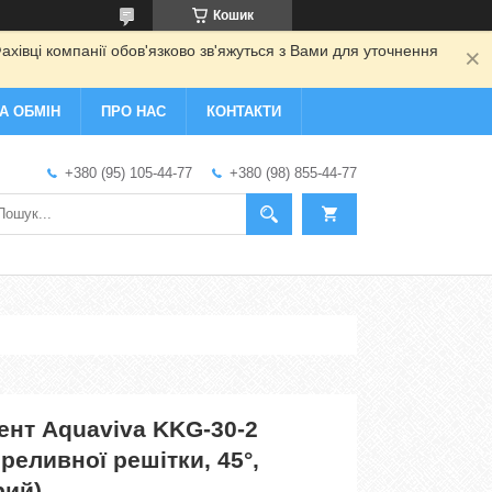
Кошик
ахівці компанії обов'язково зв'яжуться з Вами для уточнення
А ОБМІН
ПРО НАС
КОНТАКТИ
+380 (95) 105-44-77
+380 (98) 855-44-77
ент Aquaviva KKG-30-2
ереливної решітки, 45°,
рий)