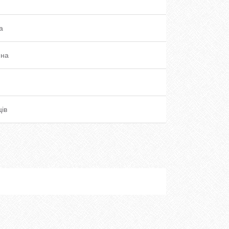
a
ина
ців